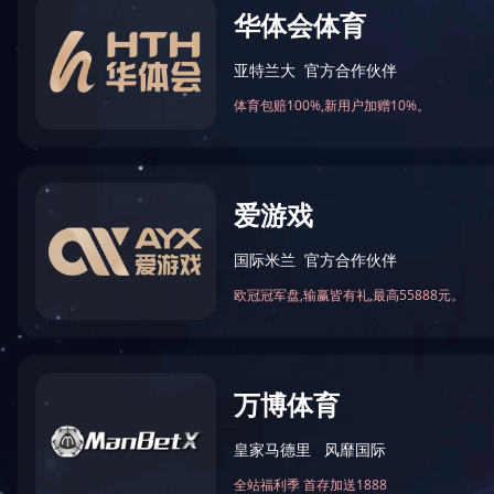
胃功能检测
心脏标志物
25-OH-D3
(25-羟基维生素D3)