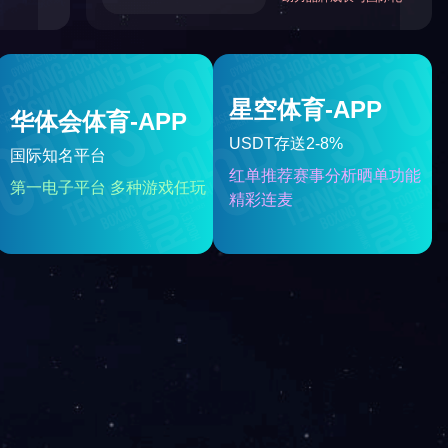
查看更多
联系我们
10 - 5762 1750
2jtest.com