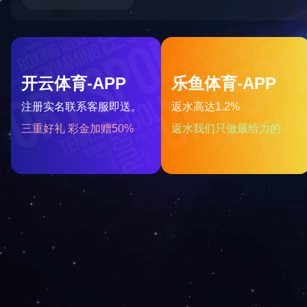
查看更多
产品
POCT系列
磁微粒化学
仪器设备