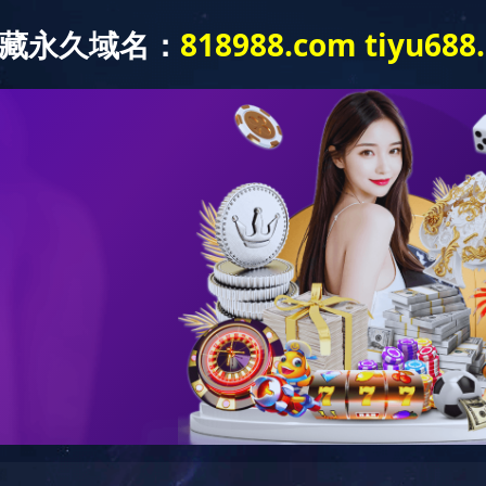
)一站式服务官方网站
产品
问答
新闻
列
/
妇幼健康
磁微粒化学发光系列
妇幼健康
炎症检测