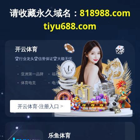
开云体育
POCT系列
磁微粒化学发光系列
仪器设备
骨代谢检测
肝纤维化检测
肿瘤标志物
细胞因子检测
甲状腺功能
妇幼健康
生殖与性激素
糖尿病检测
脑损伤检测
胃功能检测