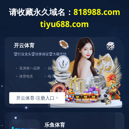
开云体育
问：什么是骨代谢标志物？
骨代谢标志物是指从血液、尿液中可检测出的骨代谢生化产物或相
关激素，可以反映骨代谢状态，是协助代谢性骨病的诊断、鉴别诊
断、治疗以及疗效评价的重要指标。
2023/11/14
查看详情
问：什么是荧光微球干式定量技术？
1、微球免疫荧光技术和传统免疫层析技术相结合发展创新的一种
定量新型检测技术。
2、该技术在保留胶体金免疫层析技术操作简便、检测快速、便携
2023/11/13
查看详情
性强的优点外，还通过微球增强稳定性，通过荧光实现了检测结果
的精确定量。
问：游离甲状腺素的意义是什么？
3、干式保证了试剂有效期比较长
答：游离甲状腺素（FT4），是血清中游离存在的甲状腺素
（T4）。T4是由甲状腺合成的一种分子量为777的小分子激素。在
TSH激素的作用下，甲状腺释放出T4并进入血液，血液中的T4绝大
2023/11/13
查看详情
部分与TBG结合，只有约0.5%的FT4作用于靶细胞而产生作用。测