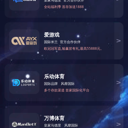
对健康事实负责
敬小慎微 专注负责
企业哲学
企业宗旨
以质量稳定建树品牌
领衔创新科技 产品稳定如一
以技术创新谋求发展
经营理念
质量为先 信誉为重
企业目标
管理为本 服务为诚
成为体外诊断产品的技术领航者
Copyright 2018 开云体育-开云(中国)一站式服务官方网站技术 All Rights Reserved 京ICP备
17011763号-2
米兰官方网站-米兰（中国）
华体会官方版网站登录入口-华体会(中国)
华体会网页版-
华体会huatihui(中国)
开云体育-开云(中国)一站式服务官方网站
华体会官方网页版-华
体会(中国)
开云电子官方网站_开云(中国)
华体会平台-华体会(中国)一站式服务平台
星空官网-星空官网(中国)
开云网页版·官方站在线登入-开云(中国)
开云官方端页面登