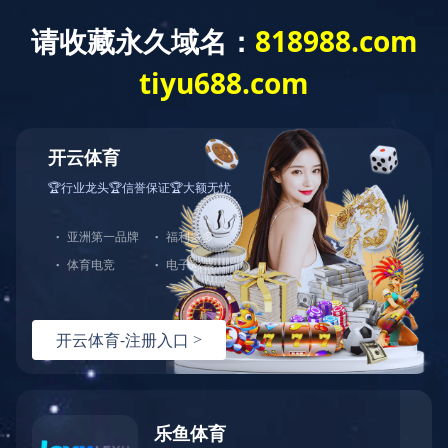
开云体育
北京华科泰致力于医学检验领域，专业从事体外诊断产品的研发、生产、销售和服务，是一
家专注于
免疫诊断两大发展方向“化学发光”和“荧光微球POCT”领域的高新技术企业。
年
2023
开云体育-开云(中国)一站式服务官方网站牵头的“生命
健康之骨代谢生物医学产学研合作项目”正式启动
年
2022
新冠抗原产品荣获国家药监局首批检测试剂注册证