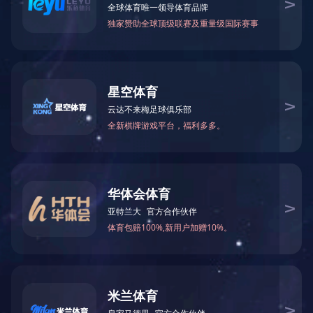
年
2021
北京市民营企业中小百强2021年度第31位
年
2019
推出全自动磁微粒化学发光检测系统
年
2018
天津开云体育-开云(中国)一站式服务官方网站技术有
限公司正式成立
年
2017
自主研发的骨代谢检测卡获得新型专利证书；
25羟基维生素D获得双新认证；