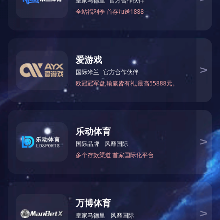
年
2015
化学发光检测试剂在第三方医检中心的国产试剂中占
有率≥50%，首次实现销售收入破亿元。
年
2014
取得肿瘤标志物新HE4注册证，肿瘤检测菜单15项；
年
2013
同时与四大医学检验中心合作；
与独立体检中心建立集团合作；
年
2007
北京开云体育-开云(中国)一站式服务官方网站技术有
限公司正式成立